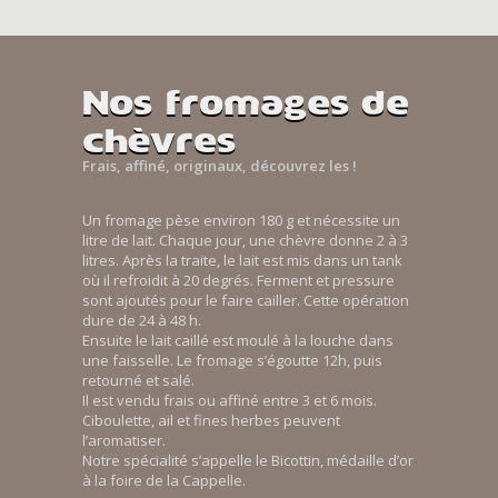
Nos fromages de
chèvres
Frais, affiné, originaux, découvrez les !
Un fromage pèse environ 180 g et nécessite un
litre de lait. Chaque jour, une chèvre donne 2 à 3
litres. Après la traite, le lait est mis dans un tank
où il refroidit à 20 degrés. Ferment et pressure
sont ajoutés pour le faire cailler. Cette opération
dure de 24 à 48 h.
Ensuite le lait caillé est moulé à la louche dans
une faisselle. Le fromage s’égoutte 12h, puis
retourné et salé.
Il est vendu frais ou affiné entre 3 et 6 mois.
Ciboulette, ail et fines herbes peuvent
l’aromatiser.
Notre spécialité s’appelle le Bicottin, médaille d’or
à la foire de la Cappelle.