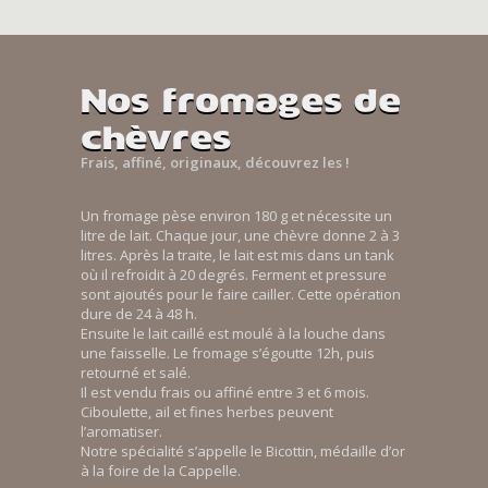
Nos fromages de
chèvres
Frais, affiné, originaux, découvrez les !
Un fromage pèse environ 180 g et nécessite un
litre de lait. Chaque jour, une chèvre donne 2 à 3
litres. Après la traite, le lait est mis dans un tank
où il refroidit à 20 degrés. Ferment et pressure
sont ajoutés pour le faire cailler. Cette opération
dure de 24 à 48 h.
Ensuite le lait caillé est moulé à la louche dans
une faisselle. Le fromage s’égoutte 12h, puis
retourné et salé.
Il est vendu frais ou affiné entre 3 et 6 mois.
Ciboulette, ail et fines herbes peuvent
l’aromatiser.
Notre spécialité s’appelle le Bicottin, médaille d’or
à la foire de la Cappelle.