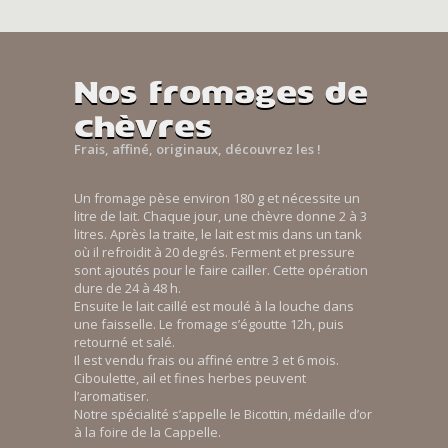
Nos fromages de
chèvres
Frais, affiné, originaux, découvrez les !
Un fromage pèse environ 180 g et nécessite un
litre de lait. Chaque jour, une chèvre donne 2 à 3
litres. Après la traite, le lait est mis dans un tank
où il refroidit à 20 degrés. Ferment et pressure
sont ajoutés pour le faire cailler. Cette opération
dure de 24 à 48 h.
Ensuite le lait caillé est moulé à la louche dans
une faisselle. Le fromage s’égoutte 12h, puis
retourné et salé.
Il est vendu frais ou affiné entre 3 et 6 mois.
Ciboulette, ail et fines herbes peuvent
l’aromatiser.
Notre spécialité s’appelle le Bicottin, médaille d’or
à la foire de la Cappelle.