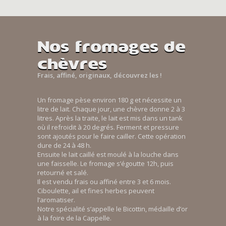
Nos fromages de
chèvres
Frais, affiné, originaux, découvrez les !
Un fromage pèse environ 180 g et nécessite un
litre de lait. Chaque jour, une chèvre donne 2 à 3
litres. Après la traite, le lait est mis dans un tank
où il refroidit à 20 degrés. Ferment et pressure
sont ajoutés pour le faire cailler. Cette opération
dure de 24 à 48 h.
Ensuite le lait caillé est moulé à la louche dans
une faisselle. Le fromage s’égoutte 12h, puis
retourné et salé.
Il est vendu frais ou affiné entre 3 et 6 mois.
Ciboulette, ail et fines herbes peuvent
l’aromatiser.
Notre spécialité s’appelle le Bicottin, médaille d’or
à la foire de la Cappelle.