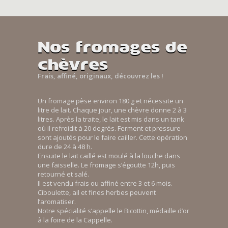
Nos fromages de
chèvres
Frais, affiné, originaux, découvrez les !
Un fromage pèse environ 180 g et nécessite un
litre de lait. Chaque jour, une chèvre donne 2 à 3
litres. Après la traite, le lait est mis dans un tank
où il refroidit à 20 degrés. Ferment et pressure
sont ajoutés pour le faire cailler. Cette opération
dure de 24 à 48 h.
Ensuite le lait caillé est moulé à la louche dans
une faisselle. Le fromage s’égoutte 12h, puis
retourné et salé.
Il est vendu frais ou affiné entre 3 et 6 mois.
Ciboulette, ail et fines herbes peuvent
l’aromatiser.
Notre spécialité s’appelle le Bicottin, médaille d’or
à la foire de la Cappelle.