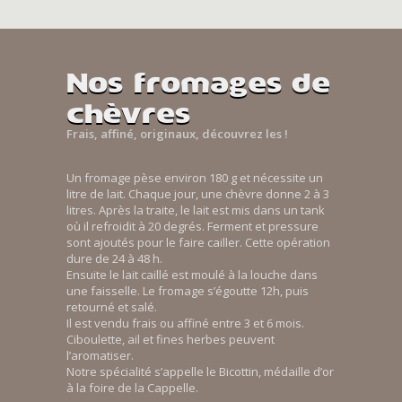
Nos fromages de
chèvres
Frais, affiné, originaux, découvrez les !
Un fromage pèse environ 180 g et nécessite un
litre de lait. Chaque jour, une chèvre donne 2 à 3
litres. Après la traite, le lait est mis dans un tank
où il refroidit à 20 degrés. Ferment et pressure
sont ajoutés pour le faire cailler. Cette opération
dure de 24 à 48 h.
Ensuite le lait caillé est moulé à la louche dans
une faisselle. Le fromage s’égoutte 12h, puis
retourné et salé.
Il est vendu frais ou affiné entre 3 et 6 mois.
Ciboulette, ail et fines herbes peuvent
l’aromatiser.
Notre spécialité s’appelle le Bicottin, médaille d’or
à la foire de la Cappelle.