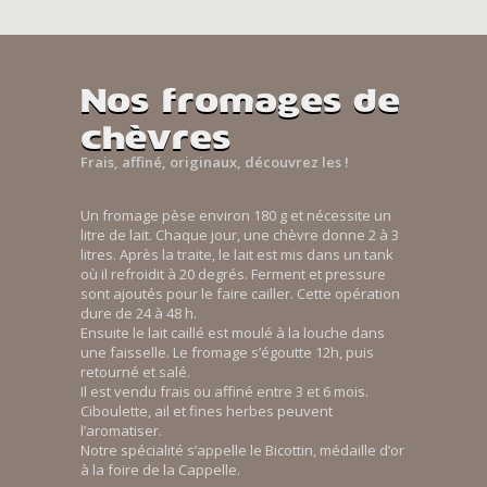
Nos fromages de
chèvres
Frais, affiné, originaux, découvrez les !
Un fromage pèse environ 180 g et nécessite un
litre de lait. Chaque jour, une chèvre donne 2 à 3
litres. Après la traite, le lait est mis dans un tank
où il refroidit à 20 degrés. Ferment et pressure
sont ajoutés pour le faire cailler. Cette opération
dure de 24 à 48 h.
Ensuite le lait caillé est moulé à la louche dans
une faisselle. Le fromage s’égoutte 12h, puis
retourné et salé.
Il est vendu frais ou affiné entre 3 et 6 mois.
Ciboulette, ail et fines herbes peuvent
l’aromatiser.
Notre spécialité s’appelle le Bicottin, médaille d’or
à la foire de la Cappelle.