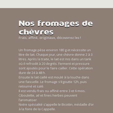
Nos fromages de
chèvres
Frais, affiné, originaux, découvrez les !
Un fromage pèse environ 180 g et nécessite un
litre de lait. Chaque jour, une chèvre donne 2 à 3
litres. Après la traite, le lait est mis dans un tank
où il refroidit à 20 degrés. Ferment et pressure
sont ajoutés pour le faire cailler. Cette opération
dure de 24 à 48 h.
Ensuite le lait caillé est moulé à la louche dans
une faisselle. Le fromage s’égoutte 12h, puis
retourné et salé.
Il est vendu frais ou affiné entre 3 et 6 mois.
Ciboulette, ail et fines herbes peuvent
l’aromatiser.
Notre spécialité s’appelle le Bicottin, médaille d’or
à la foire de la Cappelle.