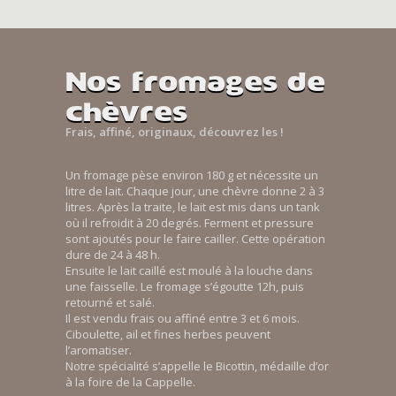
Nos fromages de
chèvres
Frais, affiné, originaux, découvrez les !
Un fromage pèse environ 180 g et nécessite un
litre de lait. Chaque jour, une chèvre donne 2 à 3
litres. Après la traite, le lait est mis dans un tank
où il refroidit à 20 degrés. Ferment et pressure
sont ajoutés pour le faire cailler. Cette opération
dure de 24 à 48 h.
Ensuite le lait caillé est moulé à la louche dans
une faisselle. Le fromage s’égoutte 12h, puis
retourné et salé.
Il est vendu frais ou affiné entre 3 et 6 mois.
Ciboulette, ail et fines herbes peuvent
l’aromatiser.
Notre spécialité s’appelle le Bicottin, médaille d’or
à la foire de la Cappelle.