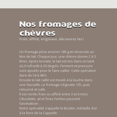
Nos fromages de
chèvres
Frais, affiné, originaux, découvrez les !
Un fromage pèse environ 180 g et nécessite un
litre de lait. Chaque jour, une chèvre donne 2 à 3
litres. Après la traite, le lait est mis dans un tank
où il refroidit à 20 degrés. Ferment et pressure
sont ajoutés pour le faire cailler. Cette opération
dure de 24 à 48 h.
Ensuite le lait caillé est moulé à la louche dans
une faisselle. Le fromage s’égoutte 12h, puis
retourné et salé.
Il est vendu frais ou affiné entre 3 et 6 mois.
Ciboulette, ail et fines herbes peuvent
l’aromatiser.
Notre spécialité s’appelle le Bicottin, médaille d’or
à la foire de la Cappelle.