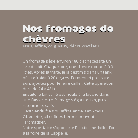
Nos fromages de
chèvres
Frais, affiné, originaux, découvrez les !
Un fromage pèse environ 180 g et nécessite un
litre de lait. Chaque jour, une chèvre donne 2 à 3
litres. Après la traite, le lait est mis dans un tank
où il refroidit à 20 degrés. Ferment et pressure
sont ajoutés pour le faire cailler. Cette opération
dure de 24 à 48 h.
Ensuite le lait caillé est moulé à la louche dans
une faisselle. Le fromage s’égoutte 12h, puis
retourné et salé.
Il est vendu frais ou affiné entre 3 et 6 mois.
Ciboulette, ail et fines herbes peuvent
l’aromatiser.
Notre spécialité s’appelle le Bicottin, médaille d’or
à la foire de la Cappelle.