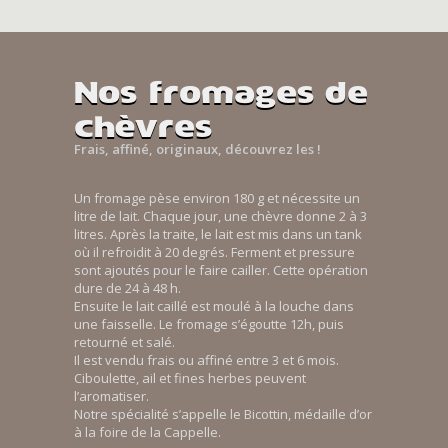
Nos fromages de
chèvres
Frais, affiné, originaux, découvrez les !
Un fromage pèse environ 180 g et nécessite un
litre de lait. Chaque jour, une chèvre donne 2 à 3
litres. Après la traite, le lait est mis dans un tank
où il refroidit à 20 degrés. Ferment et pressure
sont ajoutés pour le faire cailler. Cette opération
dure de 24 à 48 h.
Ensuite le lait caillé est moulé à la louche dans
une faisselle. Le fromage s’égoutte 12h, puis
retourné et salé.
Il est vendu frais ou affiné entre 3 et 6 mois.
Ciboulette, ail et fines herbes peuvent
l’aromatiser.
Notre spécialité s’appelle le Bicottin, médaille d’or
à la foire de la Cappelle.