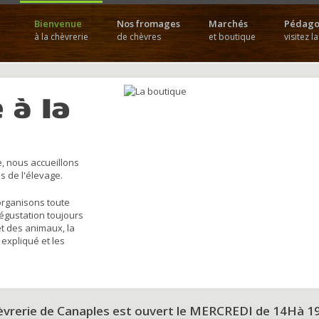
Bienvenue
Nos fromages
Marchés
Pédago
à la chèvrerie
de chèvres
et boutique
visitez l
 à la
, nous accueillons
s de l'élevage.
organisons toute
dégustation toujours
et des animaux, la
 expliqué et les
hèvrerie de Canaples est ouvert le MERCREDI de 14Hà 1