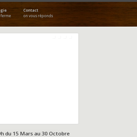
gie
Contact
a ferme
on vous réponds
9h du
15 Mars au 30 Octobre