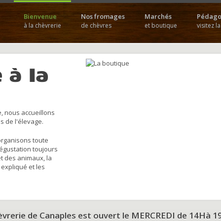
Bienvenue
Nos fromages
Marchés
Pédago
à la chèvrerie
de chèvres
et boutique
visitez l
 à la
, nous accueillons
s de l'élevage.
organisons toute
dégustation toujours
et des animaux, la
 expliqué et les
hèvrerie de Canaples est ouvert le MERCREDI de 14Hà 1