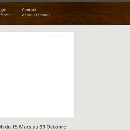
gie
Contact
a ferme
on vous réponds
9h du
15 Mars au 30 Octobre