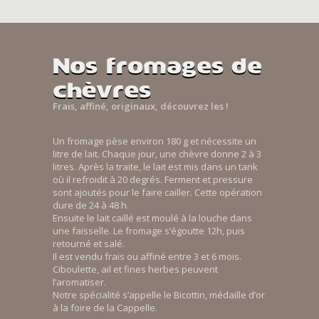
Nos fromages de
chèvres
Frais, affiné, originaux, découvrez les !
Un fromage pèse environ 180 g et nécessite un
litre de lait. Chaque jour, une chèvre donne 2 à 3
litres. Après la traite, le lait est mis dans un tank
où il refroidit à 20 degrés. Ferment et pressure
sont ajoutés pour le faire cailler. Cette opération
dure de 24 à 48 h.
Ensuite le lait caillé est moulé à la louche dans
une faisselle. Le fromage s’égoutte 12h, puis
retourné et salé.
Il est vendu frais ou affiné entre 3 et 6 mois.
Ciboulette, ail et fines herbes peuvent
l’aromatiser.
Notre spécialité s’appelle le Bicottin, médaille d’or
à la foire de la Cappelle.