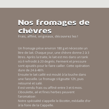
Nos fromages de
chèvres
Frais, affiné, originaux, découvrez les !
Un fromage pèse environ 180 g et nécessite un
litre de lait. Chaque jour, une chèvre donne 2 à 3
litres. Après la traite, le lait est mis dans un tank
où il refroidit à 20 degrés. Ferment et pressure
sont ajoutés pour le faire cailler. Cette opération
dure de 24 à 48 h.
Ensuite le lait caillé est moulé à la louche dans
une faisselle. Le fromage s’égoutte 12h, puis
retourné et salé.
Il est vendu frais ou affiné entre 3 et 6 mois.
Ciboulette, ail et fines herbes peuvent
l’aromatiser.
Notre spécialité s’appelle le Bicottin, médaille d’or
à la foire de la Cappelle.