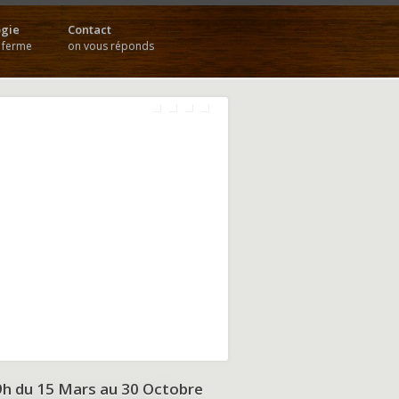
gie
Contact
a ferme
on vous réponds
9h du
15 Mars au 30 Octobre