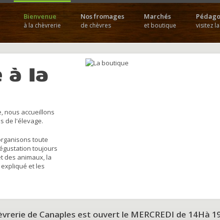
Bienvenue
Nos fromages
Marchés
Pédago
à la chèvrerie
de chèvres
et boutique
visitez l
 à la
, nous accueillons
s de l'élevage.
organisons toute
dégustation toujours
et des animaux, la
 expliqué et les
hèvrerie de Canaples est ouvert le MERCREDI de 14Hà 1