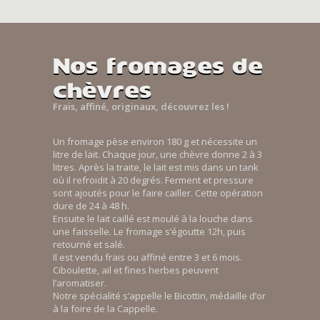
Nos fromages de
chèvres
Frais, affiné, originaux, découvrez les !
Un fromage pèse environ 180 g et nécessite un
litre de lait. Chaque jour, une chèvre donne 2 à 3
litres. Après la traite, le lait est mis dans un tank
où il refroidit à 20 degrés. Ferment et pressure
sont ajoutés pour le faire cailler. Cette opération
dure de 24 à 48 h.
Ensuite le lait caillé est moulé à la louche dans
une faisselle. Le fromage s’égoutte 12h, puis
retourné et salé.
Il est vendu frais ou affiné entre 3 et 6 mois.
Ciboulette, ail et fines herbes peuvent
l’aromatiser.
Notre spécialité s’appelle le Bicottin, médaille d’or
à la foire de la Cappelle.