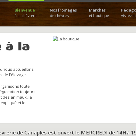
Bienvenue
Nos fromages
Marchés
Pédago
à la chèvrerie
de chèvres
et boutique
visitez l
 à la
, nous accueillons
s de l'élevage.
organisons toute
dégustation toujours
et des animaux, la
 expliqué et les
hèvrerie de Canaples est ouvert le MERCREDI de 14Hà 1