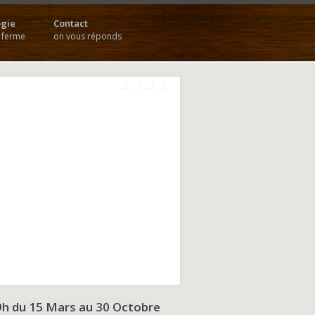
gie
Contact
a ferme
on vous réponds
9h du
15 Mars au 30 Octobre