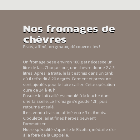
Nos fromages de
chèvres
Frais, affiné, originaux, découvrez les !
Un fromage pèse environ 180 g et nécessite un
litre de lait. Chaque jour, une chèvre donne 2 à 3
litres. Après la traite, le lait est mis dans un tank
où il refroidit à 20 degrés. Ferment et pressure
sont ajoutés pour le faire cailler. Cette opération
dure de 24 à 48 h.
Ensuite le lait caillé est moulé à la louche dans
une faisselle. Le fromage s’égoutte 12h, puis
retourné et salé.
Il est vendu frais ou affiné entre 3 et 6 mois.
Ciboulette, ail et fines herbes peuvent
l’aromatiser.
Notre spécialité s’appelle le Bicottin, médaille d’or
à la foire de la Cappelle.