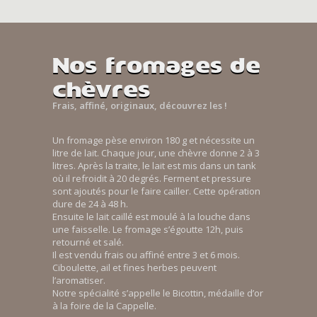
Nos fromages de
chèvres
Frais, affiné, originaux, découvrez les !
Un fromage pèse environ 180 g et nécessite un
litre de lait. Chaque jour, une chèvre donne 2 à 3
litres. Après la traite, le lait est mis dans un tank
où il refroidit à 20 degrés. Ferment et pressure
sont ajoutés pour le faire cailler. Cette opération
dure de 24 à 48 h.
Ensuite le lait caillé est moulé à la louche dans
une faisselle. Le fromage s’égoutte 12h, puis
retourné et salé.
Il est vendu frais ou affiné entre 3 et 6 mois.
Ciboulette, ail et fines herbes peuvent
l’aromatiser.
Notre spécialité s’appelle le Bicottin, médaille d’or
à la foire de la Cappelle.