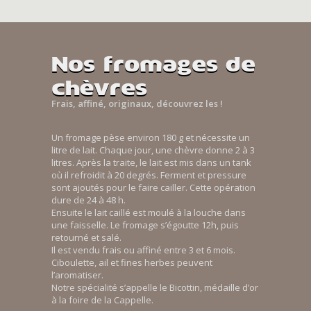
Nos fromages de
chèvres
Frais, affiné, originaux, découvrez les !
Un fromage pèse environ 180 g et nécessite un
litre de lait. Chaque jour, une chèvre donne 2 à 3
litres. Après la traite, le lait est mis dans un tank
où il refroidit à 20 degrés. Ferment et pressure
sont ajoutés pour le faire cailler. Cette opération
dure de 24 à 48 h.
Ensuite le lait caillé est moulé à la louche dans
une faisselle. Le fromage s’égoutte 12h, puis
retourné et salé.
Il est vendu frais ou affiné entre 3 et 6 mois.
Ciboulette, ail et fines herbes peuvent
l’aromatiser.
Notre spécialité s’appelle le Bicottin, médaille d’or
à la foire de la Cappelle.