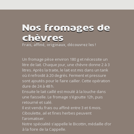
Nos fromages de
chèvres
Frais, affiné, originaux, découvrez les !
Un fromage pèse environ 180 g et nécessite un
litre de lait. Chaque jour, une chèvre donne 2 à 3
litres. Après la traite, le lait est mis dans un tank
où il refroidit à 20 degrés. Ferment et pressure
sont ajoutés pour le faire cailler. Cette opération
dure de 24 à 48 h.
Ensuite le lait caillé est moulé à la louche dans
une faisselle. Le fromage s’égoutte 12h, puis
retourné et salé.
Il est vendu frais ou affiné entre 3 et 6 mois.
Ciboulette, ail et fines herbes peuvent
l’aromatiser.
Notre spécialité s’appelle le Bicottin, médaille d’or
à la foire de la Cappelle.