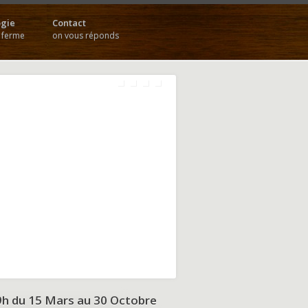
gie
Contact
a ferme
on vous réponds
9h du
15 Mars au 30 Octobre