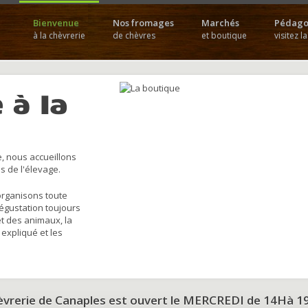
Bienvenue
Nos fromages
Marchés
Pédago
à la chèvrerie
de chèvres
et boutique
visitez l
 à la
, nous accueillons
s de l'élevage.
organisons toute
dégustation toujours
et des animaux, la
 expliqué et les
hèvrerie de Canaples est ouvert le MERCREDI de 14Hà 1