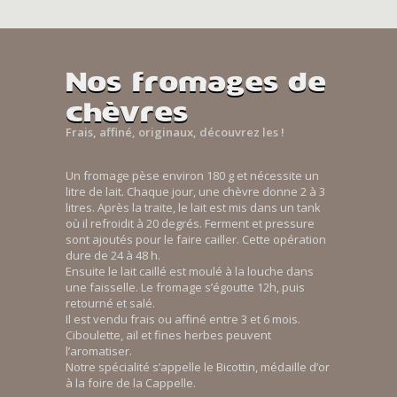
Nos fromages de
chèvres
Frais, affiné, originaux, découvrez les !
Un fromage pèse environ 180 g et nécessite un
litre de lait. Chaque jour, une chèvre donne 2 à 3
litres. Après la traite, le lait est mis dans un tank
où il refroidit à 20 degrés. Ferment et pressure
sont ajoutés pour le faire cailler. Cette opération
dure de 24 à 48 h.
Ensuite le lait caillé est moulé à la louche dans
une faisselle. Le fromage s’égoutte 12h, puis
retourné et salé.
Il est vendu frais ou affiné entre 3 et 6 mois.
Ciboulette, ail et fines herbes peuvent
l’aromatiser.
Notre spécialité s’appelle le Bicottin, médaille d’or
à la foire de la Cappelle.