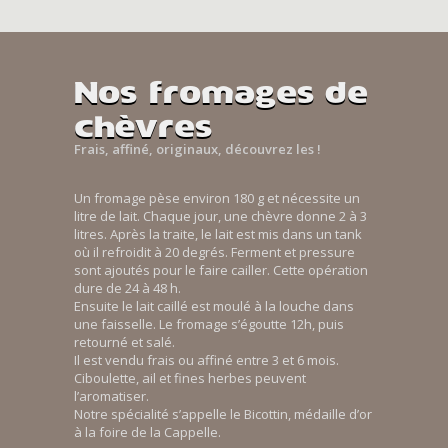
Nos fromages de
chèvres
Frais, affiné, originaux, découvrez les !
Un fromage pèse environ 180 g et nécessite un
litre de lait. Chaque jour, une chèvre donne 2 à 3
litres. Après la traite, le lait est mis dans un tank
où il refroidit à 20 degrés. Ferment et pressure
sont ajoutés pour le faire cailler. Cette opération
dure de 24 à 48 h.
Ensuite le lait caillé est moulé à la louche dans
une faisselle. Le fromage s’égoutte 12h, puis
retourné et salé.
Il est vendu frais ou affiné entre 3 et 6 mois.
Ciboulette, ail et fines herbes peuvent
l’aromatiser.
Notre spécialité s’appelle le Bicottin, médaille d’or
à la foire de la Cappelle.