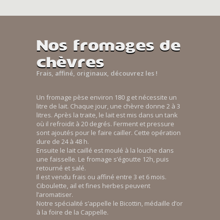
Nos fromages de
chèvres
Frais, affiné, originaux, découvrez les !
Un fromage pèse environ 180 g et nécessite un
litre de lait. Chaque jour, une chèvre donne 2 à 3
litres. Après la traite, le lait est mis dans un tank
où il refroidit à 20 degrés. Ferment et pressure
sont ajoutés pour le faire cailler. Cette opération
dure de 24 à 48 h.
Ensuite le lait caillé est moulé à la louche dans
une faisselle. Le fromage s’égoutte 12h, puis
retourné et salé.
Il est vendu frais ou affiné entre 3 et 6 mois.
Ciboulette, ail et fines herbes peuvent
l’aromatiser.
Notre spécialité s’appelle le Bicottin, médaille d’or
à la foire de la Cappelle.