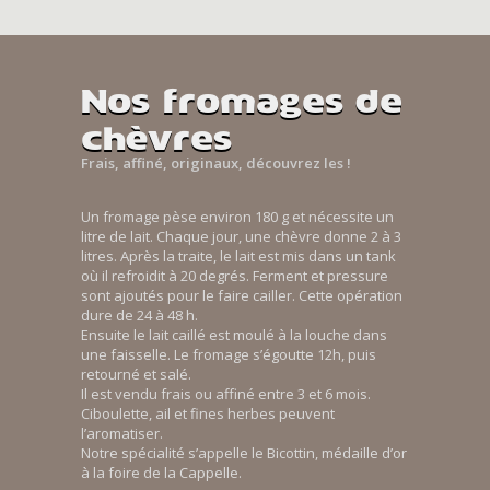
Nos fromages de
chèvres
Frais, affiné, originaux, découvrez les !
Un fromage pèse environ 180 g et nécessite un
litre de lait. Chaque jour, une chèvre donne 2 à 3
litres. Après la traite, le lait est mis dans un tank
où il refroidit à 20 degrés. Ferment et pressure
sont ajoutés pour le faire cailler. Cette opération
dure de 24 à 48 h.
Ensuite le lait caillé est moulé à la louche dans
une faisselle. Le fromage s’égoutte 12h, puis
retourné et salé.
Il est vendu frais ou affiné entre 3 et 6 mois.
Ciboulette, ail et fines herbes peuvent
l’aromatiser.
Notre spécialité s’appelle le Bicottin, médaille d’or
à la foire de la Cappelle.