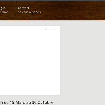
gie
Contact
a ferme
on vous réponds
9h du
15 Mars au 30 Octobre