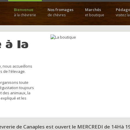
Bienvenue
Nos fromages
Marchés
Pédago
à la chèvrerie
de chèvres
et boutique
visitez l
 à la
, nous accueillons
s de l'élevage.
organisons toute
dégustation toujours
et des animaux, la
 expliqué et les
hèvrerie de Canaples est ouvert le MERCREDI de 14Hà 1