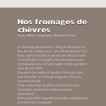
Nos fromages de
chèvres
Frais, affiné, originaux, découvrez les !
Un fromage pèse environ 180 g et nécessite un
litre de lait. Chaque jour, une chèvre donne 2 à 3
litres. Après la traite, le lait est mis dans un tank
où il refroidit à 20 degrés. Ferment et pressure
sont ajoutés pour le faire cailler. Cette opération
dure de 24 à 48 h.
Ensuite le lait caillé est moulé à la louche dans
une faisselle. Le fromage s’égoutte 12h, puis
retourné et salé.
Il est vendu frais ou affiné entre 3 et 6 mois.
Ciboulette, ail et fines herbes peuvent
l’aromatiser.
Notre spécialité s’appelle le Bicottin, médaille d’or
à la foire de la Cappelle.