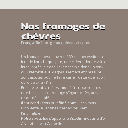
Nos fromages de
chèvres
Frais, affiné, originaux, découvrez les !
Un fromage pèse environ 180 g et nécessite un
litre de lait. Chaque jour, une chèvre donne 2 à 3
litres. Après la traite, le lait est mis dans un tank
où il refroidit à 20 degrés. Ferment et pressure
sont ajoutés pour le faire cailler. Cette opération
dure de 24 à 48 h.
Ensuite le lait caillé est moulé à la louche dans
une faisselle. Le fromage s’égoutte 12h, puis
retourné et salé.
Il est vendu frais ou affiné entre 3 et 6 mois.
Ciboulette, ail et fines herbes peuvent
l’aromatiser.
Notre spécialité s’appelle le Bicottin, médaille d’or
à la foire de la Cappelle.