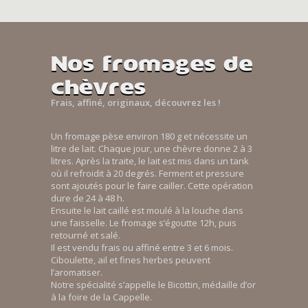
Nos fromages de
chèvres
Frais, affiné, originaux, découvrez les !
Un fromage pèse environ 180 g et nécessite un
litre de lait. Chaque jour, une chèvre donne 2 à 3
litres. Après la traite, le lait est mis dans un tank
où il refroidit à 20 degrés. Ferment et pressure
sont ajoutés pour le faire cailler. Cette opération
dure de 24 à 48 h.
Ensuite le lait caillé est moulé à la louche dans
une faisselle. Le fromage s’égoutte 12h, puis
retourné et salé.
Il est vendu frais ou affiné entre 3 et 6 mois.
Ciboulette, ail et fines herbes peuvent
l’aromatiser.
Notre spécialité s’appelle le Bicottin, médaille d’or
à la foire de la Cappelle.