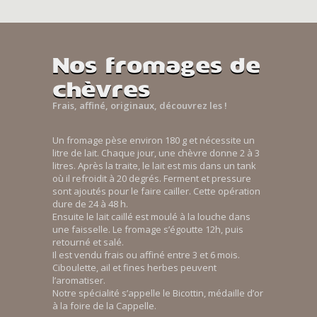
Nos fromages de
chèvres
Frais, affiné, originaux, découvrez les !
Un fromage pèse environ 180 g et nécessite un
litre de lait. Chaque jour, une chèvre donne 2 à 3
litres. Après la traite, le lait est mis dans un tank
où il refroidit à 20 degrés. Ferment et pressure
sont ajoutés pour le faire cailler. Cette opération
dure de 24 à 48 h.
Ensuite le lait caillé est moulé à la louche dans
une faisselle. Le fromage s’égoutte 12h, puis
retourné et salé.
Il est vendu frais ou affiné entre 3 et 6 mois.
Ciboulette, ail et fines herbes peuvent
l’aromatiser.
Notre spécialité s’appelle le Bicottin, médaille d’or
à la foire de la Cappelle.