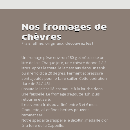
Nos fromages de
chèvres
Frais, affiné, originaux, découvrez les !
Un fromage pèse environ 180 g et nécessite un
litre de lait. Chaque jour, une chèvre donne 2 à 3
litres. Après la traite, le lait est mis dans un tank
où il refroidit à 20 degrés. Ferment et pressure
sont ajoutés pour le faire cailler. Cette opération
dure de 24 à 48 h.
Ensuite le lait caillé est moulé à la louche dans
une faisselle. Le fromage s’égoutte 12h, puis
retourné et salé.
Il est vendu frais ou affiné entre 3 et 6 mois.
Ciboulette, ail et fines herbes peuvent
l’aromatiser.
Notre spécialité s’appelle le Bicottin, médaille d’or
à la foire de la Cappelle.