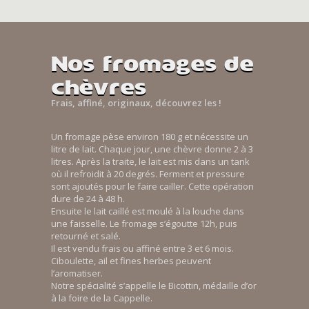
Nos fromages de
chèvres
Frais, affiné, originaux, découvrez les !
Un fromage pèse environ 180 g et nécessite un
litre de lait. Chaque jour, une chèvre donne 2 à 3
litres. Après la traite, le lait est mis dans un tank
où il refroidit à 20 degrés. Ferment et pressure
sont ajoutés pour le faire cailler. Cette opération
dure de 24 à 48 h.
Ensuite le lait caillé est moulé à la louche dans
une faisselle. Le fromage s’égoutte 12h, puis
retourné et salé.
Il est vendu frais ou affiné entre 3 et 6 mois.
Ciboulette, ail et fines herbes peuvent
l’aromatiser.
Notre spécialité s’appelle le Bicottin, médaille d’or
à la foire de la Cappelle.