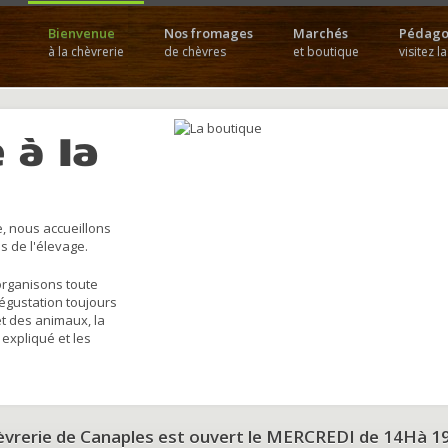
Bienvenue
Nos fromages
Marchés
Pédago
à la chèvrerie
de chèvres
et boutique
visitez l
 à la
, nous accueillons
s de l'élevage.
organisons toute
dégustation toujours
et des animaux, la
 expliqué et les
hèvrerie de Canaples est ouvert le MERCREDI de 14Hà 1