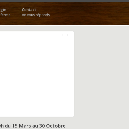
gie
Contact
a ferme
on vous réponds
9h du
15 Mars au 30 Octobre