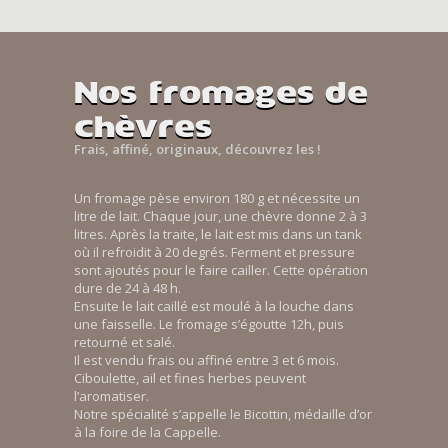
Nos fromages de
chèvres
Frais, affiné, originaux, découvrez les !
Un fromage pèse environ 180 g et nécessite un
litre de lait. Chaque jour, une chèvre donne 2 à 3
litres. Après la traite, le lait est mis dans un tank
où il refroidit à 20 degrés. Ferment et pressure
sont ajoutés pour le faire cailler. Cette opération
dure de 24 à 48 h.
Ensuite le lait caillé est moulé à la louche dans
une faisselle. Le fromage s’égoutte 12h, puis
retourné et salé.
Il est vendu frais ou affiné entre 3 et 6 mois.
Ciboulette, ail et fines herbes peuvent
l’aromatiser.
Notre spécialité s’appelle le Bicottin, médaille d’or
à la foire de la Cappelle.