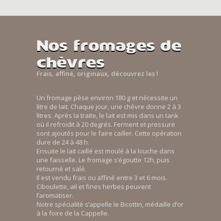
Nos fromages de
chèvres
Frais, affiné, originaux, découvrez les !
Un fromage pèse environ 180 g et nécessite un
litre de lait. Chaque jour, une chèvre donne 2 à 3
litres. Après la traite, le lait est mis dans un tank
où il refroidit à 20 degrés. Ferment et pressure
sont ajoutés pour le faire cailler. Cette opération
dure de 24 à 48 h.
Ensuite le lait caillé est moulé à la louche dans
une faisselle. Le fromage s’égoutte 12h, puis
retourné et salé.
Il est vendu frais ou affiné entre 3 et 6 mois.
Ciboulette, ail et fines herbes peuvent
l’aromatiser.
Notre spécialité s’appelle le Bicottin, médaille d’or
à la foire de la Cappelle.