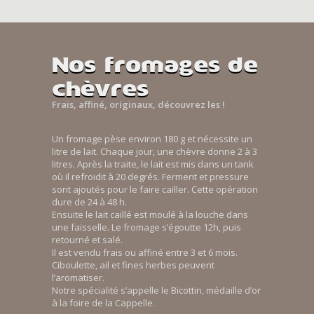
Nos fromages de
chèvres
Frais, affiné, originaux, découvrez les !
Un fromage pèse environ 180 g et nécessite un
litre de lait. Chaque jour, une chèvre donne 2 à 3
litres. Après la traite, le lait est mis dans un tank
où il refroidit à 20 degrés. Ferment et pressure
sont ajoutés pour le faire cailler. Cette opération
dure de 24 à 48 h.
Ensuite le lait caillé est moulé à la louche dans
une faisselle. Le fromage s’égoutte 12h, puis
retourné et salé.
Il est vendu frais ou affiné entre 3 et 6 mois.
Ciboulette, ail et fines herbes peuvent
l’aromatiser.
Notre spécialité s’appelle le Bicottin, médaille d’or
à la foire de la Cappelle.