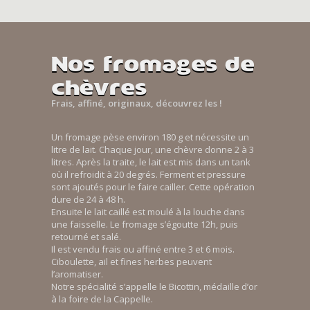
Nos fromages de
chèvres
Frais, affiné, originaux, découvrez les !
Un fromage pèse environ 180 g et nécessite un
litre de lait. Chaque jour, une chèvre donne 2 à 3
litres. Après la traite, le lait est mis dans un tank
où il refroidit à 20 degrés. Ferment et pressure
sont ajoutés pour le faire cailler. Cette opération
dure de 24 à 48 h.
Ensuite le lait caillé est moulé à la louche dans
une faisselle. Le fromage s’égoutte 12h, puis
retourné et salé.
Il est vendu frais ou affiné entre 3 et 6 mois.
Ciboulette, ail et fines herbes peuvent
l’aromatiser.
Notre spécialité s’appelle le Bicottin, médaille d’or
à la foire de la Cappelle.