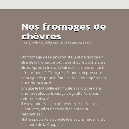
Nos fromages de
chèvres
Frais, affiné, originaux, découvrez les !
Un fromage pèse environ 180 g et nécessite un
litre de lait. Chaque jour, une chèvre donne 2 à 3
litres. Après la traite, le lait est mis dans un tank
où il refroidit à 20 degrés. Ferment et pressure
sont ajoutés pour le faire cailler. Cette opération
dure de 24 à 48 h.
Ensuite le lait caillé est moulé à la louche dans
une faisselle. Le fromage s’égoutte 12h, puis
retourné et salé.
Il est vendu frais ou affiné entre 3 et 6 mois.
Ciboulette, ail et fines herbes peuvent
l’aromatiser.
Notre spécialité s’appelle le Bicottin, médaille d’or
à la foire de la Cappelle.