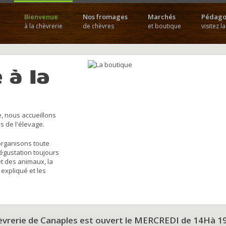
Bienvenue
Nos fromages
Marchés
Pédago
à la chèvrerie
de chèvres
et boutique
visitez l
 à la
, nous accueillons
s de l'élevage.
organisons toute
dégustation toujours
et des animaux, la
 expliqué et les
hèvrerie de Canaples est ouvert le MERCREDI de 14Hà 1