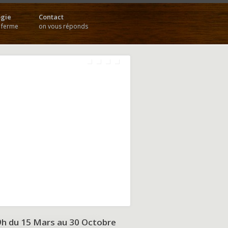
gie
Contact
a ferme
on vous réponds
9h du
15 Mars au 30 Octobre