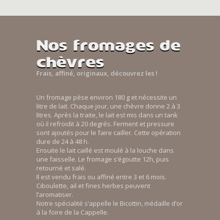
Nos fromages de
chèvres
Frais, affiné, originaux, découvrez les !
Un fromage pèse environ 180 g et nécessite un
litre de lait. Chaque jour, une chèvre donne 2 à 3
litres. Après la traite, le lait est mis dans un tank
où il refroidit à 20 degrés. Ferment et pressure
sont ajoutés pour le faire cailler. Cette opération
dure de 24 à 48 h.
Ensuite le lait caillé est moulé à la louche dans
une faisselle. Le fromage s’égoutte 12h, puis
retourné et salé.
Il est vendu frais ou affiné entre 3 et 6 mois.
Ciboulette, ail et fines herbes peuvent
l’aromatiser.
Notre spécialité s’appelle le Bicottin, médaille d’or
à la foire de la Cappelle.