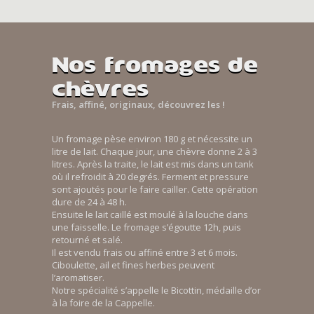
Nos fromages de
chèvres
Frais, affiné, originaux, découvrez les !
Un fromage pèse environ 180 g et nécessite un
litre de lait. Chaque jour, une chèvre donne 2 à 3
litres. Après la traite, le lait est mis dans un tank
où il refroidit à 20 degrés. Ferment et pressure
sont ajoutés pour le faire cailler. Cette opération
dure de 24 à 48 h.
Ensuite le lait caillé est moulé à la louche dans
une faisselle. Le fromage s’égoutte 12h, puis
retourné et salé.
Il est vendu frais ou affiné entre 3 et 6 mois.
Ciboulette, ail et fines herbes peuvent
l’aromatiser.
Notre spécialité s’appelle le Bicottin, médaille d’or
à la foire de la Cappelle.