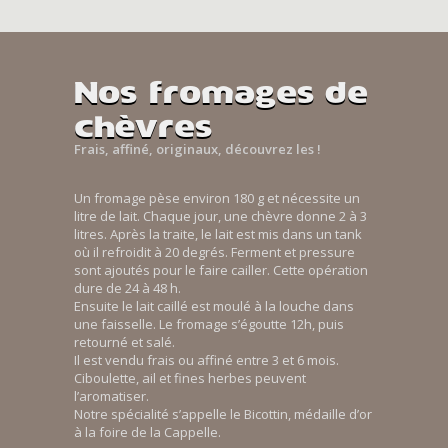
Nos fromages de
chèvres
Frais, affiné, originaux, découvrez les !
Un fromage pèse environ 180 g et nécessite un
litre de lait. Chaque jour, une chèvre donne 2 à 3
litres. Après la traite, le lait est mis dans un tank
où il refroidit à 20 degrés. Ferment et pressure
sont ajoutés pour le faire cailler. Cette opération
dure de 24 à 48 h.
Ensuite le lait caillé est moulé à la louche dans
une faisselle. Le fromage s’égoutte 12h, puis
retourné et salé.
Il est vendu frais ou affiné entre 3 et 6 mois.
Ciboulette, ail et fines herbes peuvent
l’aromatiser.
Notre spécialité s’appelle le Bicottin, médaille d’or
à la foire de la Cappelle.