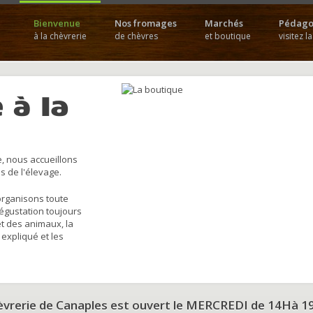
Bienvenue
Nos fromages
Marchés
Pédago
à la chèvrerie
de chèvres
et boutique
visitez l
 à la
, nous accueillons
s de l'élevage.
organisons toute
dégustation toujours
et des animaux, la
 expliqué et les
hèvrerie de Canaples est ouvert le MERCREDI de 14Hà 1