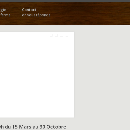
gie
Contact
a ferme
on vous réponds
9h du
15 Mars au 30 Octobre