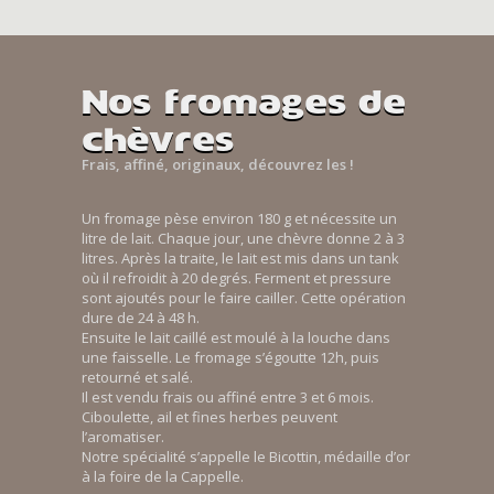
Nos fromages de
chèvres
Frais, affiné, originaux, découvrez les !
Un fromage pèse environ 180 g et nécessite un
litre de lait. Chaque jour, une chèvre donne 2 à 3
litres. Après la traite, le lait est mis dans un tank
où il refroidit à 20 degrés. Ferment et pressure
sont ajoutés pour le faire cailler. Cette opération
dure de 24 à 48 h.
Ensuite le lait caillé est moulé à la louche dans
une faisselle. Le fromage s’égoutte 12h, puis
retourné et salé.
Il est vendu frais ou affiné entre 3 et 6 mois.
Ciboulette, ail et fines herbes peuvent
l’aromatiser.
Notre spécialité s’appelle le Bicottin, médaille d’or
à la foire de la Cappelle.