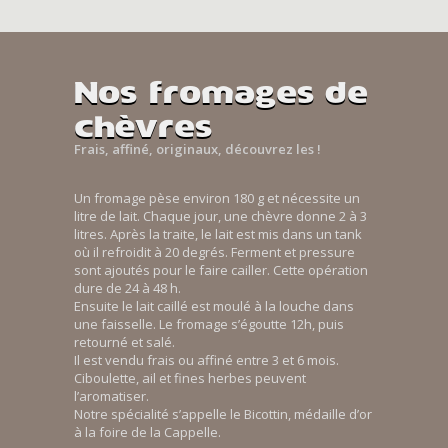
Nos fromages de
chèvres
Frais, affiné, originaux, découvrez les !
Un fromage pèse environ 180 g et nécessite un
litre de lait. Chaque jour, une chèvre donne 2 à 3
litres. Après la traite, le lait est mis dans un tank
où il refroidit à 20 degrés. Ferment et pressure
sont ajoutés pour le faire cailler. Cette opération
dure de 24 à 48 h.
Ensuite le lait caillé est moulé à la louche dans
une faisselle. Le fromage s’égoutte 12h, puis
retourné et salé.
Il est vendu frais ou affiné entre 3 et 6 mois.
Ciboulette, ail et fines herbes peuvent
l’aromatiser.
Notre spécialité s’appelle le Bicottin, médaille d’or
à la foire de la Cappelle.