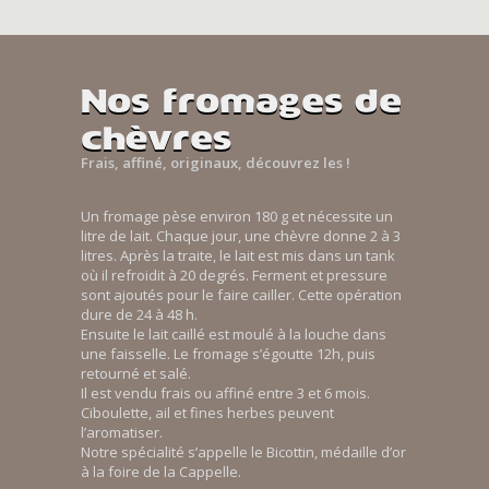
Nos fromages de
chèvres
Frais, affiné, originaux, découvrez les !
Un fromage pèse environ 180 g et nécessite un
litre de lait. Chaque jour, une chèvre donne 2 à 3
litres. Après la traite, le lait est mis dans un tank
où il refroidit à 20 degrés. Ferment et pressure
sont ajoutés pour le faire cailler. Cette opération
dure de 24 à 48 h.
Ensuite le lait caillé est moulé à la louche dans
une faisselle. Le fromage s’égoutte 12h, puis
retourné et salé.
Il est vendu frais ou affiné entre 3 et 6 mois.
Ciboulette, ail et fines herbes peuvent
l’aromatiser.
Notre spécialité s’appelle le Bicottin, médaille d’or
à la foire de la Cappelle.