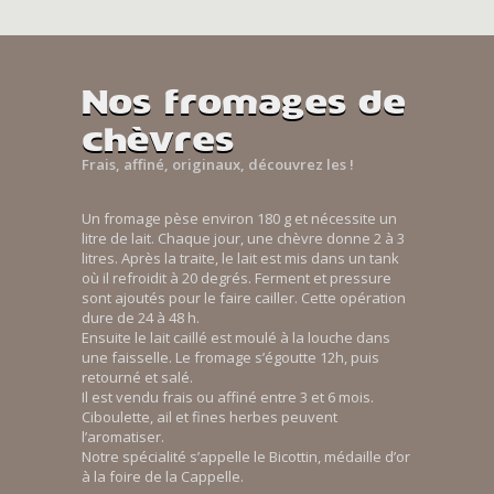
Nos fromages de
chèvres
Frais, affiné, originaux, découvrez les !
Un fromage pèse environ 180 g et nécessite un
litre de lait. Chaque jour, une chèvre donne 2 à 3
litres. Après la traite, le lait est mis dans un tank
où il refroidit à 20 degrés. Ferment et pressure
sont ajoutés pour le faire cailler. Cette opération
dure de 24 à 48 h.
Ensuite le lait caillé est moulé à la louche dans
une faisselle. Le fromage s’égoutte 12h, puis
retourné et salé.
Il est vendu frais ou affiné entre 3 et 6 mois.
Ciboulette, ail et fines herbes peuvent
l’aromatiser.
Notre spécialité s’appelle le Bicottin, médaille d’or
à la foire de la Cappelle.